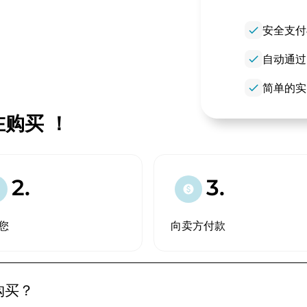
check
安全支付
check
自动通过
check
简单的实
现在购买 ！
2.
3.
paid
您
向卖方付款
要购买？