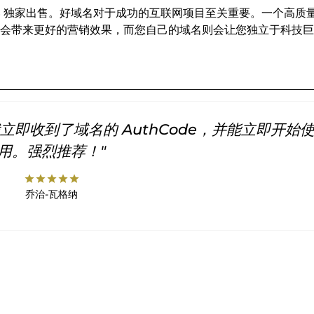
INS 独家出售。好域名对于成功的互联网项目至关重要。一个高质
会带来更好的营销效果，而您自己的域名则会让您独立于科技巨
即收到了域名的 AuthCode，并能立即开始
用。强烈推荐！"
star
star
star
star
star
乔治-瓦格纳