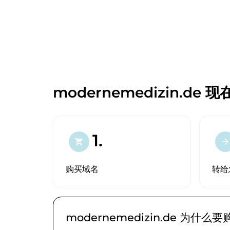
modernemedizin.de 
1.
shopping_cart
arrow_forward
购买域名
转给
modernemedizin.de 为什么